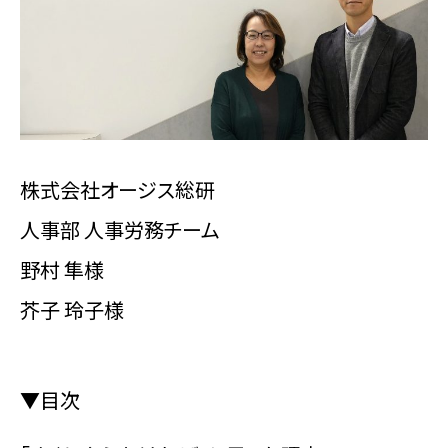
会社概要
お問い合わせ
株式会社オージス総研
資料ダウンロード
人事部 人事労務チーム
野村 隼様
芥子 玲子様
Facebook
Twitter
▼目次