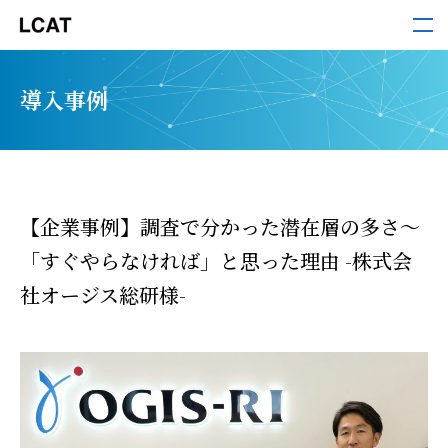
LCAT
導入事例
サービス
導入事例
【企業事例】調査で分かった潜在層の多さ～
「すぐやらなければ」と思った理由 -株式会
セミナー・ホワイトペーパー
社オージス総研様-
お役立ち情報
お知らせ