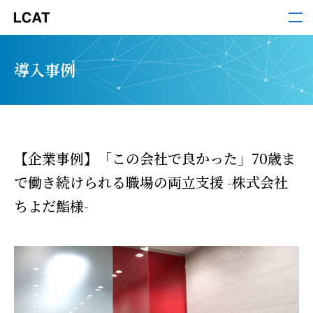
LCAT
導入事例
サービス
導入事例
【企業事例】「この会社で良かった」70歳ま
で働き続けられる職場の両立支援 -株式会社
セミナー・ホワイトペーパー
ちよだ鮨様-
お役立ち情報
お知らせ