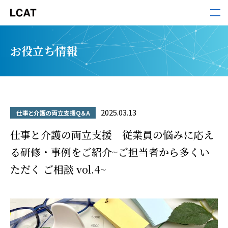
LCAT
お役立ち情報
サービス
導入事例
2025.03.13
仕事と介護の両立支援Q＆A
セミナー・ホワイトペーパー
仕事と介護の両立支援 従業員の悩みに応え
る研修・事例をご紹介~ご担当者から多くい
ただく ご相談 vol.4~
お役立ち情報
お知らせ