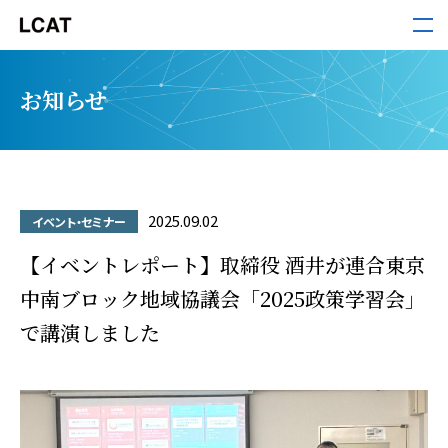
LCAT
お知らせ
サービス
導入事例
2025.09.02
イベント・セミナー
セミナー・ホワイトペーパー
【イベントレポート】取締役 酒井が連合東京
中南ブロック地域協議会「2025政策学習会」
で講演しました
お役立ち情報
お知らせ